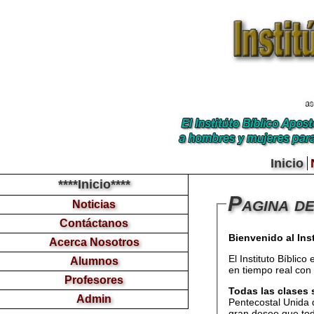
Inicio
****Inicio****
Pagina de
Noticias
Contáctanos
Bienvenido al Inst
Acerca Nosotros
El Instituto Bíblic
Alumnos
en tiempo real con
Profesores
Todas las clases 
Admin
Pentecostal Unida d
gran deseo que tod